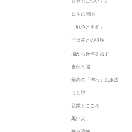
自尊心について5
日本の開国
「戦争と平和」
非日常との境界
脳から身体を治す
自然と脳
最高の「怖れ」克服法
弓と禅
親業とこころ
黒い犬
醜形恐怖