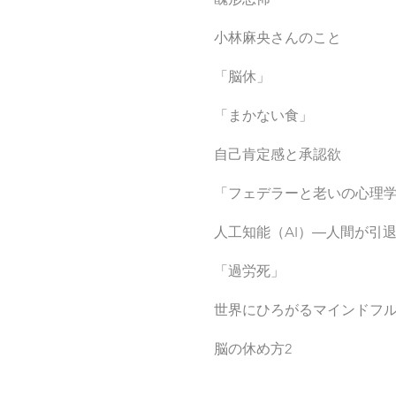
小林麻央さんのこと
「脳休」
「まかない食」
自己肯定感と承認欲
「フェデラーと老いの心理
人工知能（AI）―人間が引
「過労死」
世界にひろがるマインドフル
脳の休め方2