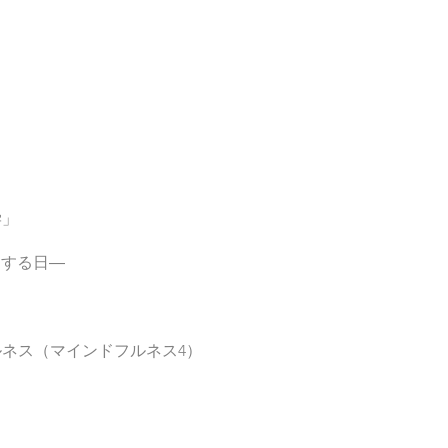
学」
退する日―
ネス（マインドフルネス4）