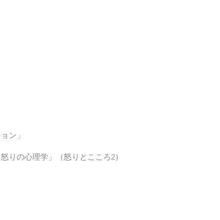
ション」
怒りの心理学」（怒りとこころ2）