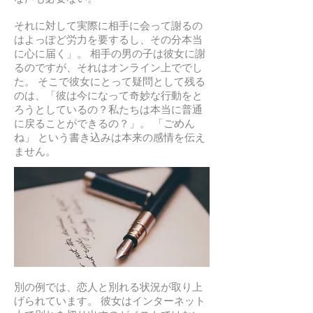
それに対して実際に相手に会って謝るの
はよっぽど労力を要するし、その分本当
に心に届く」。 相手の男の子は彼女に謝
るのですが、それはオンライン上ででし
た。 そこで彼女にとって疑問として残る
のは、「彼は今になって奇妙な行動をと
ろうとしているの？私たちは本当に普通
に戻ることができるの？」。 「ごめん
ね」 という書き込みは本来の感情を伝え
ません。
別の例では、恋人と別れる状況が取り上
げられています。 彼女はインターネット