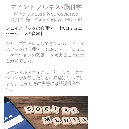
マインドフルネス
×
脳科学
Mindfulness x Neuroscience
久賀谷 亮 Akira Kugaya,​ MD PhD
フェイスブックの心理学 【3.コミュニ
ケーションの変容】
シリーズでお伝えしてきている 「フェイ
スブックの心理学」 において、「コミュ
ニケーションの変容」 を考えることは最
も難産でした。
ソーシャルメディアによりコミュニケー
ションが変貌したことに異論はないでし
ょう。 しかしその実態には諸説混合で
す。