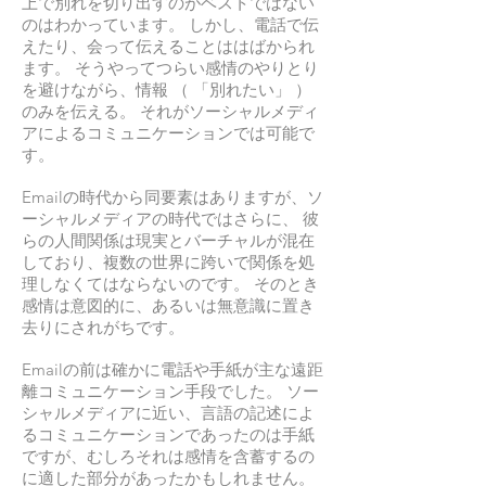
上で別れを切り出すのがベストではない
のはわかっています。 しかし、電話で伝
えたり、会って伝えることははばかられ
ます。 そうやってつらい感情のやりとり
を避けながら、情報 （ 「別れたい」 ）
のみを伝える。 それがソーシャルメディ
アによるコミュニケーションでは可能で
す。
Emailの時代から同要素はありますが、ソ
ーシャルメディアの時代ではさらに、 彼
らの人間関係は現実とバーチャルが混在
しており、複数の世界に跨いで関係を処
理しなくてはならないのです。 そのとき
感情は意図的に、あるいは無意識に置き
去りにされがちです。
Emailの前は確かに電話や手紙が主な遠距
離コミュニケーション手段でした。 ソー
シャルメディアに近い、言語の記述によ
るコミュニケーションであったのは手紙
ですが、むしろそれは感情を含蓄するの
に適した部分があったかもしれません。