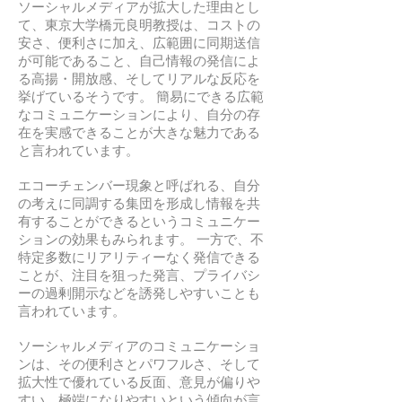
ソーシャルメディアが拡大した理由とし
て、東京大学橋元良明教授は、コストの
安さ、便利さに加え、広範囲に同期送信
が可能であること、自己情報の発信によ
る高揚・開放感、そしてリアルな反応を
挙げているそうです。 簡易にできる広範
なコミュニケーションにより、自分の存
在を実感できることが大きな魅力である
と言われています。
エコーチェンバー現象と呼ばれる、自分
の考えに同調する集団を形成し情報を共
有することができるというコミュニケー
ションの効果もみられます。 一方で、不
特定多数にリアリティーなく発信できる
ことが、注目を狙った発言、プライバシ
ーの過剰開示などを誘発しやすいことも
言われています。
ソーシャルメディアのコミュニケーショ
ンは、その便利さとパワフルさ、そして
拡大性で優れている反面、意見が偏りや
すい、極端になりやすいという傾向が言