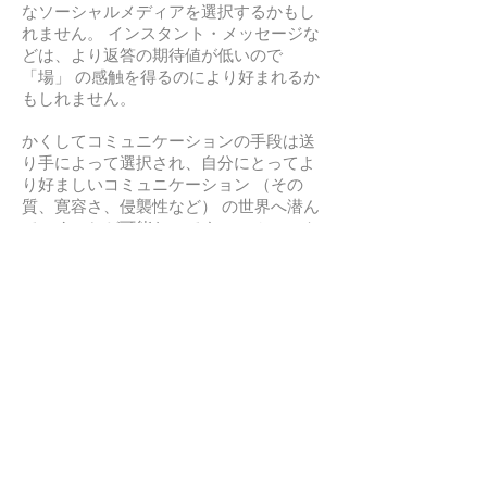
なソーシャルメディアを選択するかもし
れません。 インスタント・メッセージな
どは、より返答の期待値が低いので
「場」 の感触を得るのにより好まれるか
もしれません。
かくしてコミュニケーションの手段は送
り手によって選択され、自分にとってよ
り好ましいコミュニケーション （その
質、寛容さ、侵襲性など） の世界へ潜ん
でいくことが可能なのです。 コミュニケ
ーション形態の多様性は、より幅広く
人々にコミュニケーションの術を与える
とともに、従来のコミュニケーションで
は必須であった要素が失われたり、ある
いは新たな要素が加わったり変容が進ん
でいるのです。
かつては 「ひきこもり」 というと、部屋
にこもって外との 「コミュニケーショ
ン」 を遮断することでした。 昨今は、イ
ンターネットではコミュニケーションを