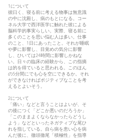
1について
彼曰く、寝る前に考える物事は無意識
の中に沈殿し、病のもとになる。コー
ネル大学で西洋医学に触れた彼による
脳科学的事実らしい。実際、寝る前に
多くのことを思い悩む人は多い。仕事
のこと、1日にあったこと。それが睡眠
や夢に影響し、目覚めの気分に影響
し、ひいては24時間に影響しかねな
い。日々の臨床の経験から、この指摘
は的を得ていると思われる。このほん
の5分間にでも心を空にできるか。それ
ができなければポジティブなことを考
えるとよいそう。
2について
「痛い」などと言うことはよいが、そ
の後につく「どこか悪いのだろうか」
「このままよくならなかったらどうし
よう」などといったネガティブな尾ひ
れを指している。自ら病を患い心を病
んだ後に、徹頭徹尾「積極性」を指導