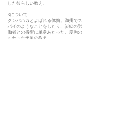
した彼らしい教え。
3について
クンバハカとよばれる体勢。満州でス
パイのようなことをしたり、炭鉱の労
働者との折衝に単身あたった、度胸の
すわった天風の教え。
シンプルなところがまた説得力があ
り、かつすぐ適用できますね。
長年の臨床から私が最近思う、こころ
を健康に保つシンプルな方法は、
ポジティブでいる。
自信をもつ。
考えすぎない。
恐れない。
「これができれば苦労しない」という
声が聞こえてきそうですが。
Previous
Next
コラムに戻る