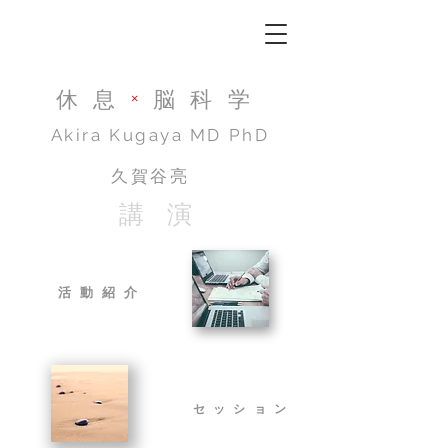
休息
×
脳科学
Akira Kugaya​ MD PhD
久賀谷亮
講 演
活動紹介
​セッション