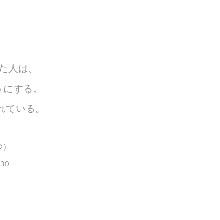
た人は、
うにする。
れている。
5秒）
30