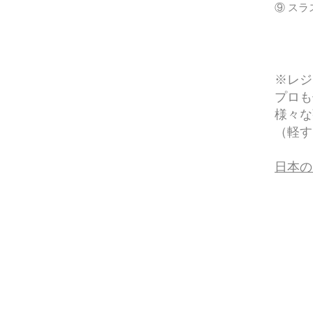
⑨ スラス
※レジ
プロも
様々な
（軽す
日本の