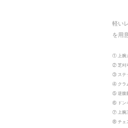
軽い
を用
① 上腕カ
② 芝刈り機
③ ステッ
④ クラム
⑤ 逆腹筋 
⑥ ドンキ
⑦ 上腕三
⑧ チェス