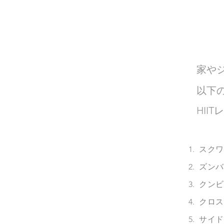
家や
以下
HI
スクワッ
ズンバス
クンビア
クロススパ
サイドプ