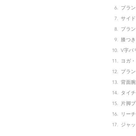
プランク歩
サイドプ
プランク
膝つき腕⽴
V字バリエ
ヨガ・プ
プランク
背面腕立
タイチー
片脚ブリッ
リーチ・
ジャック